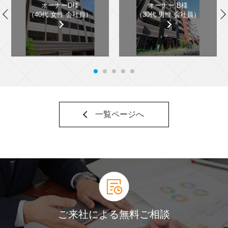
オーナーD様
オーナー B様
（40代 女性 会社員）
（30代 男性 会社員）
一覧ページへ
ご来社による無料ご相談