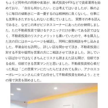
ちょうど同年代の同僚や友達が、株式投資やFXなどで資産運用を始
めており、「自分も何かしたい」とは考えてはいましたが、株のよ
うに毎日の値動きに一喜一憂するのは精神的に良くないし、仕事に
も支障をきたすかもしれないと感じていました。 実際その本を読ん
でみると、なぜこの本がビジネスコーナーにあったのか納得しまし
た。ただ不動産投資で儲けるテクニックだけが書いてある訳ではな
く、不動産投資のリスクとメリットも書いていたので、本を購入し
た次の日にはホームページを確認し、同時に個別相談を申し込みま
した。早速会社を訪問し、詳しい話を聞かせて頂き、不動産投資に
対する不安や疑問を営業の方にご相談させて頂きました。決してい
い話ばかりではなくきちんとリスクも踏まえた話も聞け、信頼でき
る会社、信頼できる営業マンだと思いました。不動産投資初心者だ
った私は「この営業マンにだったらだまされても良い、アクロスコ
ーポレーションさんに全てお任せして不動産投資を始めよう」とそ
の場で決意を固めました。